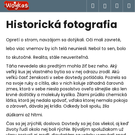
K
Prejsť
Hľadať
Náku
M
Prihlásen
na
o
obsah
Späť
Späť
košík
š
Historická fotografia
í
Č
k
o
Opretí o strom, navzájom sa dotýkali. Oči mali zavreté,
p
lebo viac vnemov by ich telá neuniesli. Nebol to sen, bolo
o
to skutočné. Realita, stále neuveriteľná.
t
Táňa nevedela ako predtým mohla žiť bez neho. Aký
r
veľký kus jej vlastného bytia sa v nej odrazu zrodil. Akú
veľkú časť ženskosti v sebe dovtedy potláčala. Pozrela sa
e
na svoje ruky a cítila, ako v nich koluje záhadná čarovná
b
zmes, ktorá v sebe niesla posolstvo oveľa silnejšie ako len
u
krvné doštičky a molekuly kyslíka. Žilami prúdila chemická
látka, ktorá jej nedala spávať, vďaka ktorej nemala pokoja
j
a zároveň, dávala jej krídla. Odkedy boli spolu, žila
e
dúškami až hltmi.
t
Čas sa jej zrýchlil, doslova. Dovtedy sa jej čas vliekol, aj keď
e
životy ľudí okolo nej boli rýchle. Bývalým spolužiakom už
n
vlasy zosiveli aj zredli, dievčatám sa vrásky vymykali spod