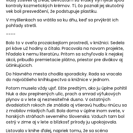
kontroly kozmetických krémov. Tí, čo poznali jej skutočný
á
vek boli presvedčení, že podstupuje plastiku.
j
V myšlienkach sa vrátila sa ku dňu, keď sa prvýkrát ich
s
pohľady stretli.
ť
----
?
Bolo to v oveľa prozaickejšom prostredí, v knižnici. Sedela
pri káve už hodiny a čítala. Pracovala na novom projekte,
hľadala k nemu literatúru. Pritom sa schyľovalo k nejakej
akcii, pribudlo premietacie plátno, priestor pre divákov aj
účinkujúcich.
HĽADAŤ
Do hlavného mesta chodila sporadicky. Rada sa vracala
do najväčšieho kníhkupectva a knižnice v jednom.
Potom musela vždy ujsť. Ešte predtým, ako ju úplne pohltil
hluk a dav preplnených ulíc, prach a smrad výfukových
plynov a v lete aj neznesiteľné dusno. V ostatných
dvadsiatich rokoch zle znášala aj vtieravú hudbu rinúcu sa
z mobilov mladých ľudí. Bola doma v úplne inom svete, v
horských stráňach severného Slovenska. Vzduch tam bol
ostrý v zime aj v lete a blízkosť prírody ju upokojovala.
Listovala v knihe ďalej, napriek tomu, že sa scéna