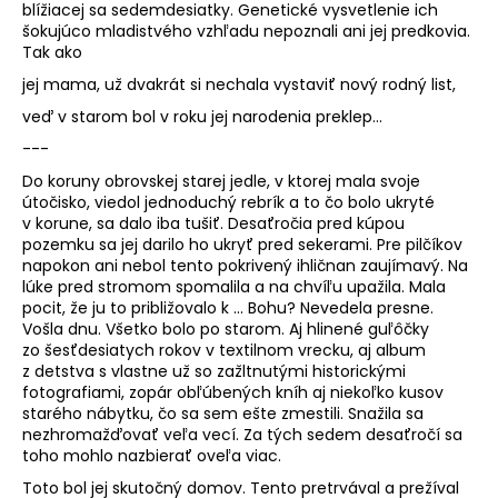
blížiacej sa sedemdesiatky. Genetické vysvetlenie ich
šokujúco mladistvého vzhľadu nepoznali ani jej predkovia.
Tak ako
jej mama, už dvakrát si nechala vystaviť nový rodný list,
veď v starom bol v roku jej narodenia preklep...
---
Do koruny obrovskej starej jedle, v ktorej mala svoje
útočisko, viedol jednoduchý rebrík a to čo bolo ukryté
v korune, sa dalo iba tušiť. Desaťročia pred kúpou
pozemku sa jej darilo ho ukryť pred sekerami. Pre pilčíkov
napokon ani nebol tento pokrivený ihličnan zaujímavý. Na
lúke pred stromom spomalila a na chvíľu upažila. Mala
pocit, že ju to približovalo k ... Bohu? Nevedela presne.
Vošla dnu. Všetko bolo po starom. Aj hlinené guľôčky
zo šesťdesiatych rokov v textilnom vrecku, aj album
z detstva s vlastne už so zažltnutými historickými
fotografiami, zopár obľúbených kníh aj niekoľko kusov
starého nábytku, čo sa sem ešte zmestili. Snažila sa
nezhromažďovať veľa vecí. Za tých sedem desaťročí sa
toho mohlo nazbierať oveľa viac.
Toto bol jej skutočný domov. Tento pretrvával a prežíval