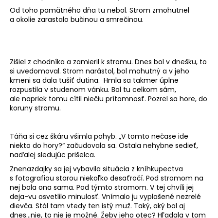
Od toho pamätného dňa tu nebol. Strom zmohutnel
a okolie zarastalo bučinou a smrečinou.
Zišiel z chodníka a zamieril k stromu. Dnes bol v dnešku, to
si uvedomoval. Strom narástol, bol mohutný a v jeho
kmeni sa dala tušiť dutina. Hmla sa takmer úplne
rozpustila v studenom vánku. Bol tu celkom sám,
ale napriek tomu cítil niečiu prítomnosť. Pozrel sa hore, do
koruny stromu.
Táňa si cez škáru všimla pohyb. „V tomto nečase ide
niekto do hory?“ začudovala sa. Ostala nehybne sedieť,
naďalej sledujúc prišelca.
Znenazdajky sa jej vybavila situácia z kníhkupectva
s fotografiou starou niekoľko desaťročí. Pod stromom na
nej bola ona sama. Pod týmto stromom. V tej chvíli jej
deja-vu osvetlilo minulosť. Vnímalo ju vyplašené nezrelé
dievča. Stál tam vtedy ten istý muž. Taký, aký bol aj
dnes...nie, to nie je možné. Žeby jeho otec? Hľadala v tom