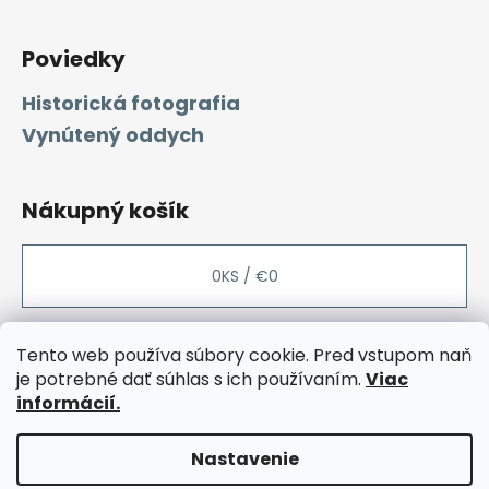
Poviedky
Historická fotografia
Vynútený oddych
Nákupný košík
0
KS /
€0
Tento web používa súbory cookie. Pred vstupom naň
je potrebné dať súhlas s ich používaním.
Viac
Facebook
Instagram
Rozcestnik
Etsy
Sashe
Youtube
informácií.
Nastavenie