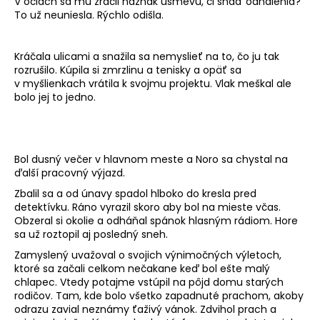
V očiach sa mu zračil náznak úsmevu, či snáď odhalenia?
To už neuniesla. Rýchlo odišla.
Kráčala ulicami a snažila sa nemyslieť na to, čo ju tak
rozrušilo. Kúpila si zmrzlinu a tenisky a opäť sa
v myšlienkach vrátila k svojmu projektu. Vlak meškal ale
bolo jej to jedno.
Bol dusný večer v hlavnom meste a Noro sa chystal na
ďalší pracovný výjazd.
Zbalil sa a od únavy spadol hlboko do kresla pred
detektívku. Ráno vyrazil skoro aby bol na mieste včas.
Obzeral si okolie a odháňal spánok hlasným rádiom. Hore
sa už roztopil aj posledný sneh.
Zamyslený uvažoval o svojich výnimočných výletoch,
ktoré sa začali celkom nečakane keď bol ešte malý
chlapec. Vtedy potajme vstúpil na pôjd domu starých
rodičov. Tam, kde bolo všetko zapadnuté prachom, akoby
odrazu zavial neznámy ťaživý vánok. Zdvihol prach a