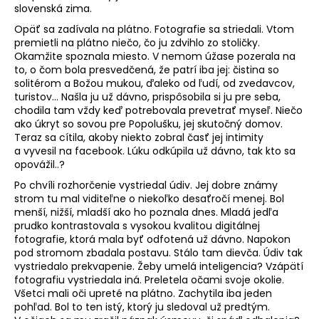
slovenská zima.
Opäť sa zadívala na plátno. Fotografie sa striedali. Vtom
premietli na plátno niečo, čo ju zdvihlo zo stoličky.
Okamžite spoznala miesto. V nemom úžase pozerala na
to, o čom bola presvedčená, že patrí iba jej: čistina so
solitérom a Božou mukou, ďaleko od ľudí, od zvedavcov,
turistov... Našla ju už dávno, prispôsobila si ju pre seba,
chodila tam vždy keď potrebovala prevetrať myseľ. Niečo
ako úkryt so sovou pre Popolušku, jej skutočný domov.
Teraz sa cítila, akoby niekto zobral časť jej intimity
a vyvesil na facebook. Lúku odkúpila už dávno, tak kto sa
opovážil..?
Po chvíli rozhorčenie vystriedal údiv. Jej dobre známy
strom tu mal viditeľne o niekoľko desaťročí menej. Bol
menší, nižší, mladší ako ho poznala dnes. Mladá jedľa
prudko kontrastovala s vysokou kvalitou digitálnej
fotografie, ktorá mala byť odfotená už dávno. Napokon
pod stromom zbadala postavu. Stálo tam dievča. Údiv tak
vystriedalo prekvapenie. Žeby umelá inteligencia? Vzápätí
fotografiu vystriedala iná. Preletela očami svoje okolie.
Všetci mali oči upreté na plátno. Zachytila iba jeden
pohľad. Bol to ten istý, ktorý ju sledoval už predtým.