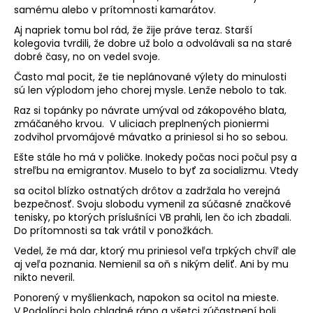
samému alebo v prítomnosti kamarátov.
Aj napriek tomu bol rád, že žije práve teraz. Starší
kolegovia tvrdili, že dobre už bolo a odvolávali sa na staré
dobré časy, no on vedel svoje.
Často mal pocit, že tie neplánované výlety do minulosti
sú len výplodom jeho chorej mysle. Lenže nebolo to tak.
Raz si topánky po návrate umýval od zákopového blata,
zmáčaného krvou. V uliciach preplnených pioniermi
zodvihol prvomájové mávatko a priniesol si ho so sebou.
Ešte stále ho má v poličke. Inokedy počas noci počul psy a
streľbu na emigrantov. Muselo to byť za socializmu. Vtedy
sa ocitol blízko ostnatých drôtov a zadržala ho verejná
bezpečnosť. Svoju slobodu vymenil za súčasné značkové
tenisky, po ktorých príslušníci VB prahli, len čo ich zbadali.
Do prítomnosti sa tak vrátil v ponožkách.
Vedel, že má dar, ktorý mu priniesol veľa trpkých chvíľ ale
aj veľa poznania. Nemienil sa oň s nikým deliť. Ani by mu
nikto neveril.
Ponorený v myšlienkach, napokon sa ocitol na mieste.
V Podolínci bolo chladné ráno a všetci zúčastnení boli