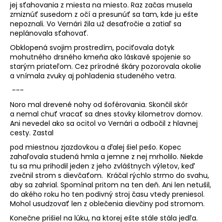
jej sťahovania z miesta na miesto. Raz začas musela
zmiznúť susedom z očí a presunúť sa tam, kde ju ešte
nepoznali. Vo Vernári žila už desaťročie a zatiaľ sa
neplánovala sťahovať.
Obklopená svojim prostredím, pociťovala dotyk
mohutného drsného kmeňa ako láskavé spojenie so
starým priateľom. Cez prírodné škáry pozorovala okolie
a vnímala zvuky aj pohladenia studeného vetra.
---
Noro mal drevené nohy od šoférovania. Skončil skôr
a nemal chuť vracať sa dnes stovky kilometrov domov.
Ani nevedel ako sa ocitol vo Vernári a odbočil z hlavnej
cesty. Zastal
pod miestnou zjazdovkou a ďalej šiel pešo. Kopec
zahaľovala studená hmla a jemne z nej mrholilo. Niekde
tu sa mu prihodil jeden z jeho zvláštnych výletov, keď
zvečnil strom s dievčaťom. Kráčal rýchlo strmo do svahu,
aby sa zahrial. Spomínal pritom na ten deň. Ani len netušil,
do akého roku ho ten podivný stroj času vtedy preniesol.
Mohol usudzovať len z oblečenia dievčiny pod stromom.
Konečne prišiel na lúku, na ktorej ešte stále stála jedľa.