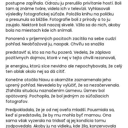
postupne zapĺňala. Odrazu ju prerušilo privítanie hostí. Boli
tam aj známe tváre, videla ich v televízii. Vyhlasovali
výsledky fotografickej súťaže. Položila knihu na poličku
a presunula sa bližšie. Fotografie boli z prírody a to ju
zaujalo. Niektoré boli naozaj skvelé. Vžila sa do nich, akoby
bola na miestach kde ich snímali.
Ponorená v príjemných pocitoch zacítila na sebe cudzí
pohľad. Neobťažoval ju, naopak. Chvíľu sa snažila
predstaviť si, kto sa na ňu pozerá. Vedela, že záplava
pozitívnych dojmov, ktoré v nej v tejto chvíli rezonovali,
je energiou, ktorú síce nevidno ale nepochybovala, že celý
ten oblak okolo nej sa dá cítiť.
Konečne otočila hlavu a okamžite zaznamenala jeho
uprený pohľad. Nevedela by vylúčiť, že sa nezačervenala.
Zľahčila situáciu naznačením úsmevu. Úsmev bol
opätovaný. Pochopila, že bol jedným zo súťažiacich
fotografov.
Predpokladala, že je od nej oveľa mladší. Pousmiala sa,
keď si predstavila, že by mu mohla byť mamou. Ona
sama však vyzerala na tridsať aj jej kondícia tomu
zodpovedala. Akoby ju na vidieku, kde žila, konzervovala