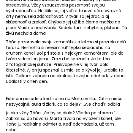
stredoveku. Vždy vzbudzovala pozornosť svojou
výstrednosťou. Nelíčila sa, jej veľké tmavé oči a výrazné
črty nemusela zdôrazňovať. V tvári sa jej zračila aj
skúsenosť a zrelosť. Chýbala jej už iba čierna mačka na
pleci. Vlastne nechýbala. Sedela tam nehybne, plstená. Tú
živú nechala doma.
Táňa pozorovala svoju kamarátku a letmo si prezrela celú
terasu. Nemohla si nevšimnúť týpka sediaceho na
druhom konci. Bol pri stole s nejakým kamarátom, ale do
tváre videla len jemu. Zrazu ho spoznala. Je to ten
z fotografickej súťaže! Prekvapenie v jej tvári bolo
čitateľné. Aj on ju spoznal. Usmial sa a kývol jej. Urobila to
isté. Celkom zabudla na okolnosti svojho odchodu z danej
udalosti v onen deň.
Ešte ani nesedela keď sa na ňu Marta vrhla: „Cítim niečo
nezvyčajné, aura ti žiari!, čo sa deje?“ „Ale choď!“ odbila
ju ako vždy Táňa, „čo by sa dialo? Všetko po starom.“
Zabrali sa do hovoru. Marta trvala na vyložení kariet, ale
Táňa ju radikálne odmietla. Keď odchádzala, už tam
nebol.