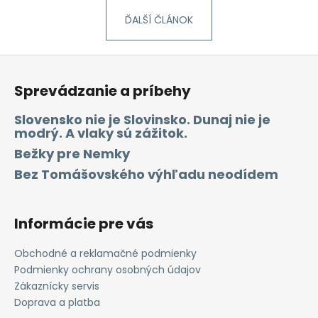
ĎALŠÍ ČLÁNOK
Z
á
Sprevádzanie a príbehy
p
ä
Slovensko nie je Slovinsko. Dunaj nie je
modrý. A vlaky sú zážitok.
t
i
Bežky pre Nemky
e
Bez Tomášovského výhľadu neodídem
Informácie pre vás
Obchodné a reklamačné podmienky
Podmienky ochrany osobných údajov
Zákaznícky servis
Doprava a platba