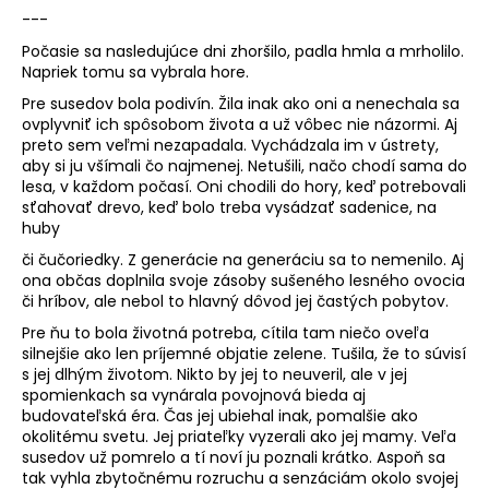
---
Počasie sa nasledujúce dni zhoršilo, padla hmla a mrholilo.
Napriek tomu sa vybrala hore.
Pre susedov bola podivín. Žila inak ako oni a nenechala sa
ovplyvniť ich spôsobom života a už vôbec nie názormi. Aj
preto sem veľmi nezapadala. Vychádzala im v ústrety,
aby si ju všímali čo najmenej. Netušili, načo chodí sama do
lesa, v každom počasí. Oni chodili do hory, keď potrebovali
sťahovať drevo, keď bolo treba vysádzať sadenice, na
huby
či čučoriedky. Z generácie na generáciu sa to nemenilo. Aj
ona občas doplnila svoje zásoby sušeného lesného ovocia
či hríbov, ale nebol to hlavný dôvod jej častých pobytov.
Pre ňu to bola životná potreba, cítila tam niečo oveľa
silnejšie ako len príjemné objatie zelene. Tušila, že to súvisí
s jej dlhým životom. Nikto by jej to neuveril, ale v jej
spomienkach sa vynárala povojnová bieda aj
budovateľská éra. Čas jej ubiehal inak, pomalšie ako
okolitému svetu. Jej priateľky vyzerali ako jej mamy. Veľa
susedov už pomrelo a tí noví ju poznali krátko. Aspoň sa
tak vyhla zbytočnému rozruchu a senzáciám okolo svojej