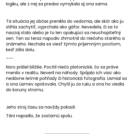
logiku, ale z nej sa predsa vymykala aj ona sama.
Tá situácia jej občas prenikla do vedomia, ale skôr ako ju
stihla zachytiť, vyprchala ako gáfor. Nevedela, či sa to
naozaj stalo alebo je to len opakujúci sa neuchopiteľný
sen. Ten sa teraz napodiv zhmotnil do niečoho starého a
známeho. Nechala sa viesť týmto príjemným pocitom,
keď zišla dolu.
---
Noro prišiel bližšie. Pocítil niečo platonické, čo sa práve
menilo v realitu. Neveril na náhody. Spájalo ich viac ako
nedávne letmé pohľady či historická fotografia. Usmial sa
a ona úsmev opätovala. Chytil ju za ruku a ona ho viedla
do koruny stromu.
Jeho stroj času sa navždy pokazil.
Táni napadlo, že zostarnú spolu.