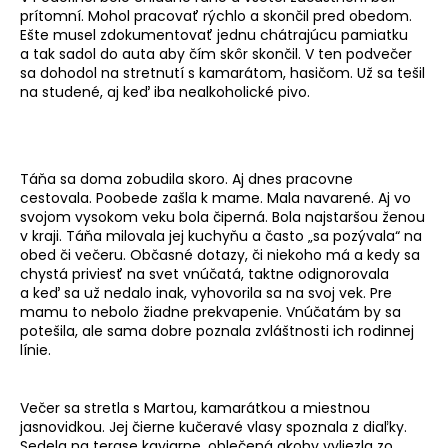
prítomní. Mohol pracovať rýchlo a skončil pred obedom.
Ešte musel zdokumentovať jednu chátrajúcu pamiatku
a tak sadol do auta aby čím skôr skončil. V ten podvečer
sa dohodol na stretnutí s kamarátom, hasičom. Už sa tešil
na studené, aj keď iba nealkoholické pivo.
Táňa sa doma zobudila skoro. Aj dnes pracovne
cestovala. Poobede zašla k mame. Mala navarené. Aj vo
svojom vysokom veku bola čiperná. Bola najstaršou ženou
v kraji. Táňa milovala jej kuchyňu a často „sa pozývala“ na
obed či večeru. Občasné dotazy, či niekoho má a kedy sa
chystá priviesť na svet vnúčatá, taktne odignorovala
a keď sa už nedalo inak, vyhovorila sa na svoj vek. Pre
mamu to nebolo žiadne prekvapenie. Vnúčatám by sa
potešila, ale sama dobre poznala zvláštnosti ich rodinnej
línie.
Večer sa stretla s Martou, kamarátkou a miestnou
jasnovidkou. Jej čierne kučeravé vlasy spoznala z diaľky.
Sedela na terase kaviarne, oblečená akoby vyliezla zo