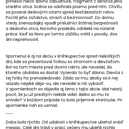
priniesol niečo dávno zabudnuté, fragment z detstva jeho
starého otca. Scéna sa odohrala priamo pred ním. Chvíľu
sa pozeral dedovými očami spred šesťdesiatich rokov.
Pocítil jeho zúfalstvo, strach a bezmocnosť. Do domu
vtedy znenazdajky vpadli príslušníci štátnej bezpečnosti
a dedovho otca, Norovho pradeda, odvliekli na nútené
práce. Keď sa Noro po tomto zážitku vrátil z povaly, dva
dni neprehovoril.
Spomenul si aj na akciu v kníhkupectve spred niekoľkých
dní, kde sa prezentoval fotkou so stromom a dievčaťom.
Bol na tom mieste pred dvomi rokmi, ale nevedel, do
ktorého obdobia sa dostal. Vyzeralo to byť dávno. Dievča z
tej fotky ho prenasledovalo. Zdalo sa mu, akoby sa k nej
viazalo nejaké déja-vu, ale nevedel si nič vybaviť.
V spomienkach sa objavila aj žena z tejto akcie. Mal neistý
pocit, že ju už predtým niekde videl. Alebo sa mu to
snívalo? V každom prípade to bolo príjemné stretnutie. Pri
spomienke naň sa usmial.
---
Doba bola rýchla. Od udalosti v kníhkupectve ubehol snáď
mesiac. Celé dni trávil v práci, večery mu ubehli rýchlo