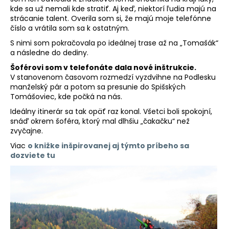
kde sa už nemali kde stratiť. Aj keď, niektorí ľudia majú na
strácanie talent. Overila som si, že majú moje telefónne
číslo a vrátila som sa k ostatným.
S nimi som pokračovala po ideálnej trase až na „Tomašák“
a následne do dediny.
Šoférovi som v telefonáte dala nové inštrukcie.
V stanovenom časovom rozmedzí vyzdvihne na Podlesku
manželský pár a potom sa presunie do Spišských
Tomášoviec, kde počká na nás.
Ideálny itinerár sa tak opäť raz konal. Všetci boli spokojní,
snáď okrem šoféra, ktorý mal dlhšiu „čakačku“ než
zvyčajne.
Viac
o knižke inšpirovanej aj týmto príbeho sa
dozviete tu