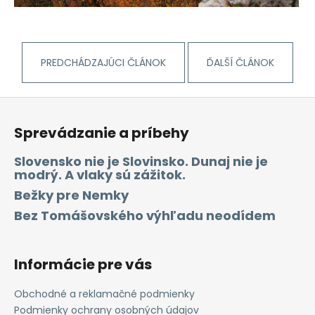
PREDCHÁDZAJÚCI ČLÁNOK
ĎALŠÍ ČLÁNOK
Z
á
Sprevádzanie a príbehy
p
ä
Slovensko nie je Slovinsko. Dunaj nie je
modrý. A vlaky sú zážitok.
t
i
Bežky pre Nemky
e
Bez Tomášovského výhľadu neodídem
Informácie pre vás
Obchodné a reklamačné podmienky
Podmienky ochrany osobných údajov