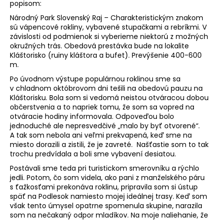
popisom:
á
Národný Park Slovenský Raj – Charakteristickým znakom
j
sú vápencové rokliny, vybavené stupačkami a rebríkmi. V
s
závislosti od podmienok si vyberieme niektorú z možných
okružných trás. Obedová prestávka bude na lokalite
ť
Kláštorisko (ruiny kláštora a bufet). Prevýšenie 400-600
?
m.
Po úvodnom výstupe populárnou roklinou sme sa
v chladnom októbrovom dni tešili na obedovú pauzu na
Kláštorisku. Bola som si vedomá neistou otváracou dobou
občerstvenia a to napriek tomu, že som sa vopred na
HĽADAŤ
otváracie hodiny informovala. Odpoveďou bolo
jednoduché ale nepresvedčivé „malo by byť otvorené“.
A tak som nebola ani veľmi prekvapená, keď sme na
miesto dorazili a zistili, že je zavreté. Našťastie som to tak
trochu predvídala a boli sme vybavení desiatou.
Postávali sme teda pri turistickom smerovníku a rýchlo
jedli. Potom, čo som videla, ako pani z manželského páru
s ťažkosťami prekonáva roklinu, pripravila som si ústup
späť na Podlesok namiesto mojej ideálnej trasy. Keď som
však tento úmysel opatrne spomenula skupine, narazila
som na nečakaný odpor mladíkov. Na moje naliehanie, že