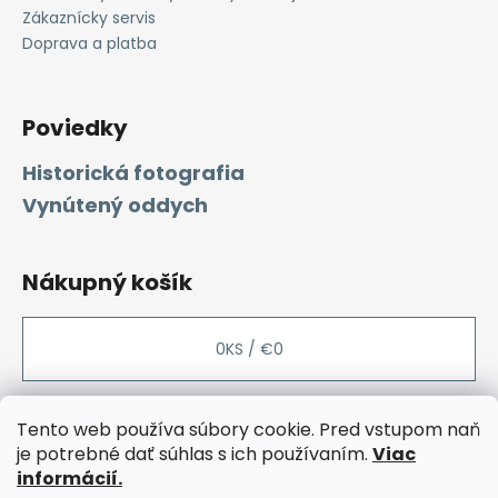
Zákaznícky servis
Doprava a platba
Poviedky
Historická fotografia
Vynútený oddych
Nákupný košík
0
KS /
€0
Tento web používa súbory cookie. Pred vstupom naň
je potrebné dať súhlas s ich používaním.
Viac
Facebook
Instagram
Rozcestnik
Etsy
Sashe
Youtube
informácií.