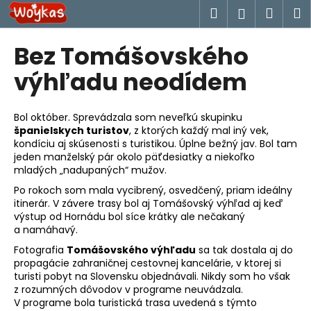
K
Prejsť
Hľadať
Náku
M
Prihlásen
na
o
obsah
Späť
Späť
košík
š
Bez Tomášovského
í
Č
výhľadu neodídem
k
o
p
Bol október. Sprevádzala som neveľkú skupinku
o
španielskych turistov
, z ktorých každý mal iný vek,
kondíciu aj skúsenosti s turistikou. Úplne bežný jav. Bol tam
t
jeden manželský pár okolo päťdesiatky a niekoľko
r
mladých „nadupaných“ mužov.
e
Po rokoch som mala vycibrený, osvedčený, priam ideálny
b
itinerár. V závere trasy bol aj Tomášovský výhľad aj keď
u
výstup od Hornádu bol síce krátky ale nečakaný
a namáhavý.
j
Fotografia
Tomášovského výhľadu
sa tak dostala aj do
e
propagácie zahraničnej cestovnej kancelárie, v ktorej si
t
turisti pobyt na Slovensku objednávali. Nikdy som ho však
e
z rozumných dôvodov v programe neuvádzala.
V programe bola turistická trasa uvedená s týmto
n