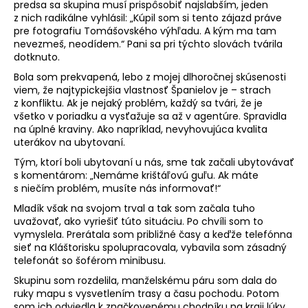
predsa sa skupina musí prispôsobiť najslabším, jeden
z nich radikálne vyhlásil: „Kúpil som si tento zájazd práve
pre fotografiu Tomášovského výhľadu. A kým ma tam
nevezmeš, neodídem.“ Pani sa pri týchto slovách tvárila
dotknuto.
Bola som prekvapená, lebo z mojej dlhoročnej skúsenosti
viem, že najtypickejšia vlastnosť Španielov je – strach
z konfliktu. Ak je nejaký problém, každý sa tvári, že je
všetko v poriadku a vysťažuje sa až v agentúre. Spravidla
na úplné kraviny. Ako napríklad, nevyhovujúca kvalita
uterákov na ubytovaní.
Tým, ktorí boli ubytovaní u nás, sme tak začali ubytovávať
s komentárom: „Nemáme krištáľovú guľu. Ak máte
s niečím problém, musíte nás informovať!“
Mladík však na svojom trval a tak som začala tuho
uvažovať, ako vyriešiť túto situáciu. Po chvíli som to
vymyslela. Prerátala som približné časy a keďže telefónna
sieť na Kláštorisku spolupracovala, vybavila som zásadný
telefonát so šoférom minibusu.
Skupinu som rozdelila, manželskému páru som dala do
ruky mapu s vysvetlením trasy a času pochodu. Potom
som ich odviedla k značkovenému chodníku na kraji lúky,