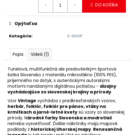
DO KOŠÍKA
cena:
Opýtať sa
Kategória
:
E-SHOP
Popis
Videá (1)
Tunelová, multifunkčná ale predovšetkým športová
šatka Slovensko z materiálu mikrovlákno (100% PES),
príjemného na dotyk, s autentickými autorskými
motívmi nanášanými digitálnou potlačou -
dizajny
vychádzajúce zo slovenskej krajiny a prírody
.
Vzor
Vintage
vychádza z predkresťanských vzorov,
herbár, folklór, folklór pre pánov, vtáky na
krmítkach a jarné-letné kvety
sú vzory zo slovenskej
prírody. N
árodné farby Slovenska a modrotlač
netreba vysvetľovať. Ďalšie nákrčníky majú mapové
podklady z
historickej Uhorskej mapy
.
Renesančná
legenda
je tak trochu môj úlet po návšteve