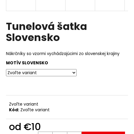
á
j
s
Tunelová šatka
ť
Slovensko
?
Nákrčníky so vzormi
vychádzajúcimi
zo slovenskej krajiny
MOTÍV SLOVENSKO
HĽADAŤ
Zvoľte variant
Kód:
Zvoľte variant
od
€10
Jednotková