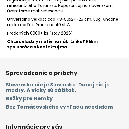
renesančného Talianska. Napokon, aj na slovenskom
území sme mali renesanciu.
Univerzálna veľkosť
cca 48-50x24-25 cm, 50g
. Vhodné
aj ako darček. Pranie na 40 st.C.
Predaných 8000+ ks (stav 2026)
Chceš vlastný motív na nákrčníku? Klikni
spolupráca a kontaktuj ma.
Z
á
Sprevádzanie a príbehy
p
ä
Slovensko nie je Slovinsko. Dunaj nie je
modrý. A vlaky sú zážitok.
t
i
Bežky pre Nemky
e
Bez Tomášovského výhľadu neodídem
Informácie pre vás